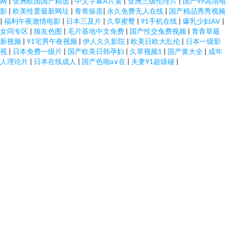
网
|
亚洲欧国国产精选
|
中文字幕A片黄
|
亚洲三级伦理片
|
国产99高清电
影
|
欧美性爱最新网址
|
青青操原
|
永久免费无人在线
|
国产精品秀秀视频
|
福利午夜激情电影
|
日本三及片
|
久草蜜臀
|
91手机在线
|
爆乳少妇AV
|
女同专区
|
狼友色图
|
毛片基地中文免费
|
国产性交兔费视频
|
青青草最
新视频
|
91宅男午夜视频
|
伊人久久影院
|
欧美日欧大乱伦
|
日本一级影
视
|
日本免费一级片
|
国产欧美日韩孕妇
|
久草视频1
|
国产黄大全
|
成年
人理论片
|
日本在线成人
|
国产色啪a∨在
|
夫妻91超级碰
|