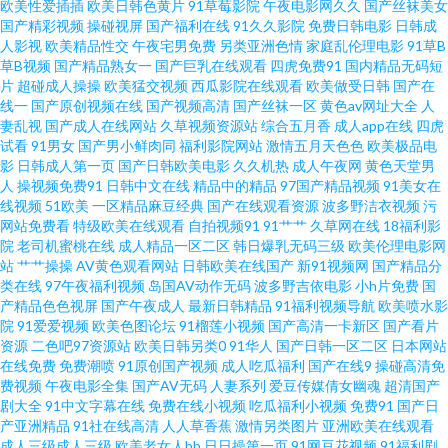
欧美性爱插插
欧美日韩色黄片
91草莓影院
午夜电影网久久
国产丝袜美女
国产精彩视频
操碰视屏
国产福利在线
91久久影院
免费日韩电影
日韩成
人影视
欧美精品性交
午夜宅男免费
另类亚洲色情
家庭乱伦理电影
91草B
草B视频
国产精品熟女一
国产巨乳在线观看
四虎免费91
国内精品无码短
片
超碰成人操操
欧美猛交视频
西瓜影院在线观看
欧美做受日韩
国产在
线一
国产原创视频在线
国产视频高清
国产丝袜一区
黄色av网址大全
人
妻乱视
国产成人在线网站
久草视频资源站
综合五月香
成人app在线
四虎
试看
91男女
国产男小鲜肉同
福利影院网站
激情五月天色色
欧美极品电
影
日韩成人第一页
国产日韩欧美电影
久久机热
成人午夜网
黄色天堂男
人
操视频免费91
日韩中文在线
精品中的精品
97国产精品视频
91美女在
线视频
51欧美
一区精品麻豆经典
国产在线观看资源
波多野洁衣视频
污
网站免费看
特级欧美在线观看
自拍视频91
91艹艹
久草网在线
18福利影
院
老司机蜜桃在线
成人精品一区二区
韩日爆乳无码三级
欧美伦理电影网
站
艹艹操操
AV黄色观看网站
日韩欧美在线国产
新91视频网
国产精品分
类在线
97午夜福利视频
岛国AV动作无码
波多野吉依电影
小h片免费
国
产精品色色视屏
国产午夜成人
最新日韩精品
91福利视频导航
欧美喷水影
院
91爱爱视频
欧美色图论坛
91榴莲小视频
国产高清一卡新区
国产看片
资源
二色吧97资源站
欧美日韩另类0
91华人
国产日韩一区二区
日本网站
在线免费
免费潮喷
91原创国产视频
成人吃瓜福利
国产在线9
操碰高清免
费视频
午夜电影全集
国产AV无码
人妻系列
爱豆传媒倩女幽魂
超清国产
剧大全
91中文字幕在线
免费在线小视频
吃瓜福利小视频
免费91
国产日
产亚洲精品
91社在线高清
人人草香蕉
激情另类图片
亚洲欧美在线观看
成人三级成人三级
欧美老女人bb
日日操第一页
91网豆花视频
91福利剧