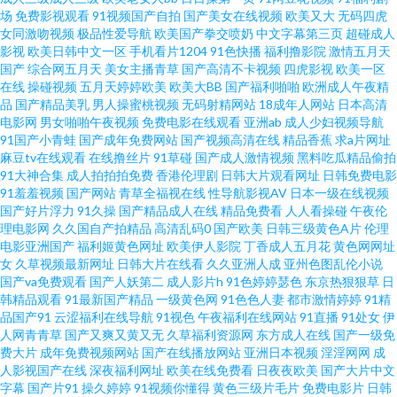
场
免费影视观看
91视频国产自拍
国产美女在线视频
欧美又大
无码四虎
女同激吻视频
极品性爱导航
欧美国产拳交喷奶
中文字幕第三页
超碰成人
影视
欧美日韩中文一区
手机看片1204
91色快播
福利撸影院
激情五月天
国产
综合网五月天
美女主播青草
国产高清不卡视频
四虎影视
欧美一区
在线
操碰视频
五月天婷婷欧美
欧美大BB
国产福利啪啪
欧洲成人午夜精
品
国产精品美乳
男人操蜜桃视频
无码射精网站
18成年人网站
日本高清
电影网
男女啪啪午夜视频
免费电影在线观看
亚洲ab
成人少妇视频导航
91国产小青蛙
国产成年免费网站
国产视频高清在线
精品香蕉
求a片网址
麻豆tv在线观看
在线撸丝片
91草碰
国产成人激情视频
黑料吃瓜精品偷拍
91大神合集
成人拍拍拍免费
香港伦理剧
日韩大片观看网址
日韩免费电影
91羞羞视频
国产网站
青草全福视在线
性导航影视AV
日本一级在线视频
国产好片浮力
91久操
国产精品成人在线
精品免费看
人人看操碰
午夜伦
理电影网
久久国自产拍精品
高清乱码0
国产欧美
日韩三级黄色A片
伦理
电影亚洲国产
福利姬黄色网址
欧美伊人影院
丁香成人五月花
黄色网网址
女
久草视频最新网址
日韩大片在线看
久久亚洲人成
亚州色图乱伦小说
国产va免费观看
国产人妖第二
成人影片h
91色婷婷瑟色
东京热狠狠草
日
韩精品观看
91最新国产精品
一级黄色网
91色色人妻
都市激情婷婷
91精
品国产91
云涩福利在线导航
91视色
午夜福利在线网站
91直播
91处女
伊
人网青青草
国产又爽又黄又无
久草福利资源网
东方成人在线
国产一级免
费大片
成年免费视频网站
国产在线播放网站
亚洲日本视频
淫淫网网
成
人影视国产在线
深夜福利网址
欧美在线免费看
日夜夜欧美
国产大片中文
字幕
国产片91
操久婷婷
91视频你懂得
黄色三级片毛片
免费电影片
日韩