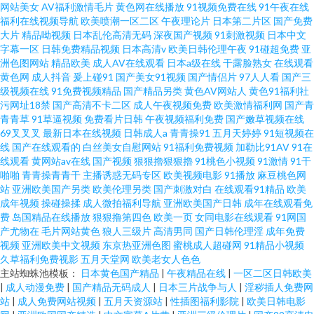
网站美女
AV福利激情毛片
黄色网在线播放
91视频免费在线
91午夜在线
福利在线视频导航
欧美喷潮一区二区
午夜理论片
日本第二片区
国产免费
大片
精品呦视频
日本乱伦高清无码
深夜国产视频
91刺激视频
日本中文
字幕一区
日韩免费精品视频
日本高清v
欧美日韩伦理午夜
91碰超免费
亚
洲色图网站
精品欧美
成人AV在线观看
日本a级在线
干露脸熟女
在线观看
黄色网
成人抖音
爰上碰91
国产美女91视频
国产情侣片
97人人看
国产三
级视频在线
91免费视频精品
国产精品另类
黄色AV网站人
黄色91福利社
污网址18禁
国产高清不卡二区
成人午夜视频免费
欧美激情福利网
国产青
青青草
91草逼视频
免费看片日韩
午夜视频福利免费
国产嫩草视频在线
69叉叉叉
最新日本在线视频
日韩成人a
青青操91
五月天婷婷
91短视频在
线
国产在线观看的
白丝美女自慰网站
91福利免费视频
加勒比91AV
91在
线观看
黄网站av在线
国产视频
狠狠擼狠狠擼
91桃色小视频
91激情
91干
啪啪
青青操青青干
主播诱惑无码专区
欧美视频电影
91播放
麻豆桃色网
站
亚洲欧美国产另类
欧美伦理另类
国产刺激对白
在线观看91精品
欧美
成年视频
操碰操揉
成人微拍福利导航
亚洲欧美国产日韩
成年在线观看免
费
岛国精品在线播放
狠狠撸第四色
欧美一页
女同电影在线观看
91网国
产尤物在
毛片网站黄色
狼人三级片
高清男同
国产日韩伦理淫
成年免费
视频
亚洲欧美中文视频
东京热亚洲色图
蜜桃成人超碰网
91精品小视频
久草福利免费视影
五月天堂网
欧美老女人色色
主站蜘蛛池模板：
日本黄色国产精品
|
午夜精品在线
|
一区二区日韩欧美
|
成人动漫免费
|
国产精品无码成人
|
日本三片战争与人
|
淫秽插人免费网
站
|
成人免费网站视频
|
五月天资源站
|
性插图福利影院
|
欧美日韩电影