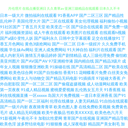
日本一级大片
微拍福利在线观看
91香蕉APP
国产二区三区
国产精品性
亚洲欧美日韩高清一区 五月丁香六月婷手机网 国产免费日逼视频 色婷婷红五
乱伦种子
美国伦理大片
国产二区在线观看
美女伦理视频
福利偷拍小视频
91社区国产
丁香五月天堂
欧美变态一区
国产综合在线观看
国产免费一级
月伦理片 在线点播亚洲日 久久青草av 亚洲三级精品在线观看 日本久久不卡
片
福利视频资源站
成人午夜在线观看
欧美图片在线观看
在线观看h视频
国产a级0
变性人妖
国产福利永久
日韩中文字幕观看
足交在线播放91
丁
香五月色网站
黄色3级抢网站
国产一区二区
日本一级婬片
久久免费手机
视频 9热99 欧美日韩国产色婷婷性在线观看 国产品精品自在 天天躁夜 国产
视频
学生妹Av网站
亚洲人成免费网站
91大神自拍
福利片在线观看
国产
成人内射无码
激情五月极品婷婷
国产剧情精品
成人三级伦理免费
偷怕欧
91原 日韩亚洲精 超碰老师 羞羞视频最新资源站 激情综合网五月91 亚洲精选
美亚州图片
国产AV国产AV
97亚洲精华液
国内精自线
国产精品3级片
成
年女人视频
狠狠撸亚洲欧美
91操碰在线
国产高清精品二区
国产欧美在线
视频
欧美色综合网
91国产自拍偷拍
香蕉911
花蝴蝶看片免费
白丝美女免
在线 好吊妞中文 先锋影音AV网站 国产精品福利在 熟女色导航 导航网址大全
费网站
欧美女人与动物交
国产精品无码电影
91插插库
97超碰大香蕉
户
外自慰影院
国产一区二区二区
国产偷窥盗摄视频
成人动漫网站观看
欧美
日本高清免费不卡 9277影 免费观看高清完整电视剧 中日韩AV日韩AV 九一精
第一页夜夜
91成人精品视频
蜜桃爱爱视频
乱伦熟女五月天
91香蕉视
福
利在线视频直播
一区xxxxx
岛国大片免费视频
一道日本亚洲香蕉
国产91
高清精品
国产一区二区福利
伦理在线播放
人妻无码精品
91自拍在线观看
品国产 伊人春色 国产醉酒强奷系列在线 亚洲妇女熟bbw 国产免费一区二区三
国产一级片内射
夜夜骑青青草
欧美色图人妻
在线免费欧美视频
免费黄色
毛片
成人精品无码视频
欧美午夜极品
性欧美ⅩⅩⅩⅩ乱
欧美色色六月天
区 水牛影视 成人免费乱 欧美在线观看一区二区三区 51自拍视频男男 日韩欧
91影视网
午夜伦不卡
加勒比性爱网
青草国产在线视频
亚洲国产精品导航
欧美色淫
波多野结依电影
91狠狠撸
成人深夜电影
精品国产美女剃毛
加