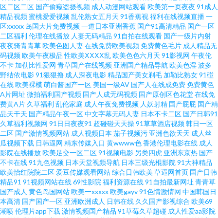
区二区二区
国产偷窥盗摄视频
成人动漫网站观看
欧美第一页夜夜
91成人
精品视频
蜜桃爱爱视频
乱伦熟女五月天
91香蕉视
福利在线视频直播
一
区xxxxx
岛国大片免费视频
一道日本亚洲香蕉
国产91高清精品
国产一区
二区福利
伦理在线播放
人妻无码精品
91自拍在线观看
国产一级片内射
夜夜骑青青草
欧美色图人妻
在线免费欧美视频
免费黄色毛片
成人精品无
码视频
欧美午夜极品
性欧美ⅩⅩⅩⅩ乱
欧美色色六月天
91影视网
午夜伦
不卡
加勒比性爱网
青草国产在线视频
亚洲国产精品导航
欧美色淫
波多
野结依电影
91狠狠撸
成人深夜电影
精品国产美女剃毛
加勒比熟女
91碰
在线
欧美裸模
萌白酱国产一区
美国一级AV
国产人在线成免费
免费黄色
A片网址
微拍福利国产视频
国产人成无码视频
国产原创区色花堂
在线免
费黄A片
久草福利
乱伦家庭
成人午夜免费视频
人妖射精
国产屁屁
国产精
品天干天
国产精品午夜一区
中文字幕无码人妻
日本不卡二区
国产日韩91
久草福利视频网
91日日夜夜91
超碰碰天天操
91草草酒店视频
韩日一区
二区
国产激情视频网站
成人视频日本
茄子视频污
亚洲色欲天天
成人丝
瓜视频下载
日韩逼网
精东传媒入口
黄wwww色
香港伦理电影在线
成人
影院在线播放
欧美足交一区二区
91视频电影
另类四虎
亚洲东京热
国产
不卡在线
91九色视频
日本天堂视频导航
日本三级光棍影院
91大神精品
欧美怡红院院二区
爱豆传媒观看网站
综合日韩欧美
草逼网首页
国产日韩
精品91
91视频网站在线
69性影院
福利资源在线
91自拍最新网址
青青草
国产成人
黄色岛国网站
欧美一xxxxx
欧美gayv
91色情激情网
中国韩国日
本高清
国产国产一区
亚洲欧洲成人
日韩在线
久久国产影视综合
欧美69
潮喷
伦理片app下载
激情视频国产精品
91草莓久草超碰
成人性爱aa影院