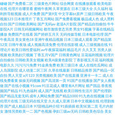
碰碰
国产免费看二区
三级黄色片网站
综合网黄
在线播放观看
欧美电影
在线
伦理片在哪里看
蜜桃午夜网
久草资源在
日本三级大全
久久福利
福
利所导航视频
成人片免费
国产第9页
中文字幕bt原声
三级日韩欧美
午夜
视频123
日本推理片
丁香五月网站
国产免费看视频
极品成人色
成人黑料
自拍
国产日韩欧美网站
国产无码av
老湿A片影院
国产精品自拍偷拍
牛牛
影院A片
日韩无码视频网站
都市激情变态另类
男女91视频
字幕在线精品
播放
免费国产在线看
国产婷婷五月天
无码传媒导航
日本电影伦理
国产
午夜高清
美女黄色18
亚洲午夜精品视频
日本三级成人观看
国产精品第
12页
日韩午夜场
成人视频高清免费
伦理在线影视
成人三级视频在线
91
理论片
欧美日韩性爱福利
av午夜探花福利
精品毛片
久久叉叉
另类人妖
视频
欧美熟妇穴视频
丁香五月V国产
日韩黄色网址
豆花福利视频
轮理片
自拍偷拍
日韩欧美美女视频
欧美A级黄色影院
丁香影视五月花
福利视频
电影久久
污污污污免费
91金典免费
欧美三级日本
成人在线吃瓜网站
成
人岛国影院
成人动漫二区三区
久草在线最新
日韩精品推荐
国产精品一区
自拍
男人天堂
a片123
另类视频欧美
国产在线直播
亚洲卡一卡二
成人在
线免费看黄
操操无码视频
国产高清第一页
91国产在线播放
国产女人夜夜
做
国产在线小视频
91com
91豆花成人
哪里有A片网址
精产国品
香蕉视
频国产精品
91九色福利
成人国产无线视
欧美日韩性生活片
国产伦理剧
国产精品无套无码
成年人网站免费
国产精品1000
91九色在线视频
日本
伦理片在线
三级无码在线天堂
久久成人亚洲
日本中文视频在线
伦理剧推
荐
国产成人精品日本
97甜桃品种介绍
91插插插
欧美SE第二页
毛片内射
女
激情另类欧美一二
国产色视频
孕妇三级av无码
日韩欧美色综合
美女