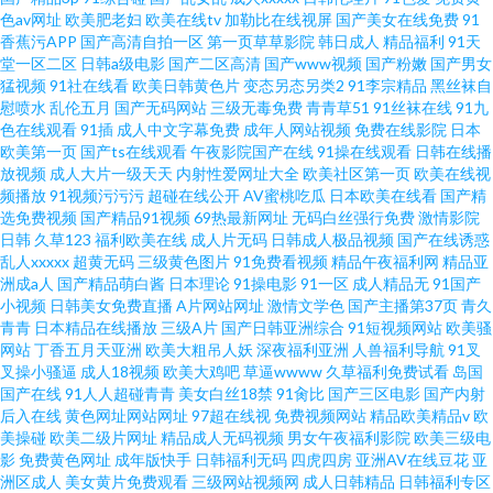
色av网址
欧美肥老妇
欧美在线tv
加勒比在线视屏
国产美女在线免费
91
码人妻丰满熟妇区毛片蜜桃精品 成人免费网站www污污污在线看 中文字幕精
香蕉污APP
国产高清自拍一区
第一页草草影院
韩日成人
精品福利
91天
堂一区二区
日韩a级电影
国产二区高清
国产www视频
国产粉嫩
国产男女
品一区二区 日本高清视频中文无码 国产不卡一区 婷婷激情五月 国产香蕉伊
猛视频
91社在线看
欧美日韩黄色片
变态另态另类2
91李宗精品
黑丝袜自
慰喷水
乱伦五月
国产无码网站
三级无毒免费
青青草51
91丝袜在线
91九
色在线观看
91插
成人中文字幕免费
成年人网站视频
免费在线影院
日本
人视频 亚洲成在人线a 韩国三级密爱 亚洲桃色综合 久久激情网 在线韩国 日本
欧美第一页
国产ts在线观看
午夜影院国产在线
91操在线观看
日韩在线播
放视频
成人大片一级天天
内射性爱网址大全
欧美社区第一页
欧美在线视
一高清视频=区 国产专区亚洲精 亚洲日韩一区二 精品无码Av波多 伊人伊人伊
频播放
91视频污污污
超碰在线公开
AV蜜桃吃瓜
日本欧美在线看
国产精
选免费视频
国产精品91视频
69热最新网址
无码白丝强行免费
激情影院
日韩
久草123
福利欧美在线
成人片无码
日韩成人极品视频
国产在线诱惑
人aⅴ在线 玖玖偷情视频 国产簧片 一区二区三区欧美在线 美女裸露双乳给男
乱人xxxxx
超黄无码
三级黄色图片
91免费看视频
精品午夜福利网
精品亚
洲成a人
国产精品萌白酱
日本理论
91操电影
91一区
成人精品无
91国产
生吃 91免费网 殴美淫10 成都黄色片 日韩免费无码 国产91看片福利姬 AV草
小视频
日韩美女免费直播
A片网站网址
激情文学色
国产主播第37页
青久
青青
日本精品在线播放
三级A片
国产日韩亚洲综合
91短视频网站
欧美骚
网站
丁香五月天亚洲
欧美大粗吊人妖
深夜福利亚洲
人兽福利导航
91叉
草草 日本高清免费电影一区二区 大香蕉瑟瑟麻豆 色色九七 国产精品亚洲欧
叉操小骚逼
成人18视频
欧美大鸡吧
草逼wwww
久草福利免费试看
岛国
国产在线
91人人超碰青青
美女白丝18禁
91肏比
国产三区电影
国产内射
美 午夜在线视频观看 国产在线成 成全在线观看视频在线播放 天天日夜夜 国
后入在线
黄色网址网站网址
97超在线视
免费视频网站
精品欧美精品v
欧
美操碰
欧美二级片网址
精品成人无码视频
男女午夜福利影院
欧美三级电
影
免费黄色网址
成年版快手
日韩福利无码
四虎四房
亚洲AV在线豆花
亚
产亚洲精品99人 亚洲久草网 精品一区91视频
洲区成人
美女黄片免费观看
三级网站视频网
成人日韩精品
日韩福利专区