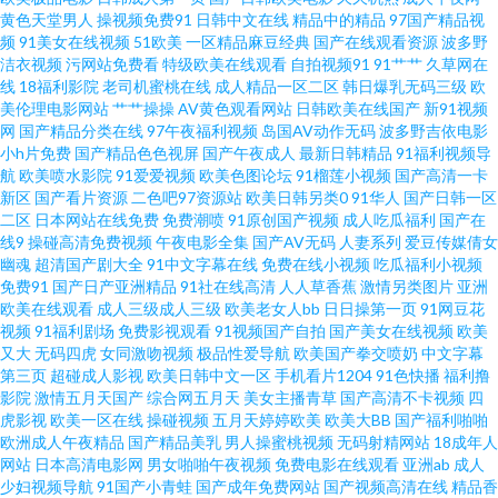
抵达沈阳备战世预赛 久久99色av导航 亚洲欧美日韩精品高清 国产字幕制服
黄色天堂男人
操视频免费91
日韩中文在线
精品中的精品
97国产精品视
频
91美女在线视频
51欧美
一区精品麻豆经典
国产在线观看资源
波多野
洁衣视频
污网站免费看
特级欧美在线观看
自拍视频91
91艹艹
久草网在
午夜在线观看免费国 国产精品久久久在线大全 色婷婷亚洲精品久久 成人在线
线
18福利影院
老司机蜜桃在线
成人精品一区二区
韩日爆乳无码三级
欧
美伦理电影网站
艹艹操操
AV黄色观看网站
日韩欧美在线国产
新91视频
免费精品 日本久久精品五区六区 bt天堂磁力链接种子 欧美日韩一区在线观看
网
国产精品分类在线
97午夜福利视频
岛国AV动作无码
波多野吉依电影
小h片免费
国产精品色色视屏
国产午夜成人
最新日韩精品
91福利视频导
航
欧美喷水影院
91爱爱视频
欧美色图论坛
91榴莲小视频
国产高清一卡
最好的中文字幕视频 免费亚洲视频在线观看 在线观看三级亚 精品色午夜蜜桃
新区
国产看片资源
二色吧97资源站
欧美日韩另类0
91华人
国产日韩一区
二区
日本网站在线免费
免费潮喷
91原创国产视频
成人吃瓜福利
国产在
亚洲韩日午夜视频 国产一区二区三区四区 庥豆谋影视mv视频 国产精品真
线9
操碰高清免费视频
午夜电影全集
国产AV无码
人妻系列
爱豆传媒倩女
幽魂
超清国产剧大全
91中文字幕在线
免费在线小视频
吃瓜福利小视频
免费91
国产日产亚洲精品
91社在线高清
人人草香蕉
激情另类图片
亚洲
91pcmf 欧美高清一 制服丝袜快播 久九99久九99九久 国产日韩a线视频 万里
欧美在线观看
成人三级成人三级
欧美老女人bb
日日操第一页
91网豆花
视频
91福利剧场
免费影视观看
91视频国产自拍
国产美女在线视频
欧美
河山影院 国产a级三级三级三级 日韩欧美1区 成全在线电影在线观看 人妻激
又大
无码四虎
女同激吻视频
极品性爱导航
欧美国产拳交喷奶
中文字幕
第三页
超碰成人影视
欧美日韩中文一区
手机看片1204
91色快播
福利撸
影院
激情五月天国产
综合网五月天
美女主播青草
国产高清不卡视频
四
情日韩 97国产精品 国产精品一区二区在线深a 午夜成人福利在线 国产精品人
虎影视
欧美一区在线
操碰视频
五月天婷婷欧美
欧美大BB
国产福利啪啪
欧洲成人午夜精品
国产精品美乳
男人操蜜桃视频
无码射精网站
18成年人
人妻人人爽人人牛 色网站在线观看免费 东京热最新福利 日韩好片一区二区在
网站
日本高清电影网
男女啪啪午夜视频
免费电影在线观看
亚洲ab
成人
少妇视频导航
91国产小青蛙
国产成年免费网站
国产视频高清在线
精品香