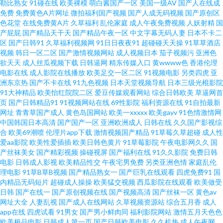
勒比熟女
91碰在线
欧美裸模
萌白酱国产一区
美国一级AV
国产人在线成
美亚洲在线 出轨人妻色图 日韩精品久久久免费 高清日韩无码色图网站 视频
免费
免费黄色A片网址
微拍福利国产视频
国产人成无码视频
国产原创区
色花堂
在线免费黄A片
久草福利
乱伦家庭
成人午夜免费视频
人妖射精
国
网站一区二区三区 岛国搬运工最新网址一区二区 人澡人澡人澡91 97看看电
产屁屁
国产精品天干天
国产精品午夜一区
中文字幕无码人妻
日本不卡二
区
国产日韩91
久草福利视频网
91日日夜夜91
超碰碰天天操
91草草酒店
视频
韩日一区二区
国产激情视频网站
成人视频日本
茄子视频污
亚洲色
影院 免费视频在线播放成人福利一区导航 国语高清完整版在线播放 性生活自
欲天天
成人丝瓜视频下载
日韩逼网
精东传媒入口
黄wwww色
香港伦理
电影在线
成人影院在线播放
欧美足交一区二区
91视频电影
另类四虎
亚
拍网 国产又粗又 玩弄初次红杏出 国产a精彩 日本在线观看中文字幕 超级最爽
洲东京热
国产不卡在线
91九色视频
日本天堂视频导航
日本三级光棍影院
91大神精品
欧美怡红院院二区
爱豆传媒观看网站
综合日韩欧美
草逼网首
页
国产日韩精品91
91视频网站在线
69性影院
福利资源在线
91自拍最新
的乱淫片免费 秋霞在线观看 97超碰网址 免费观看影视 原来神马电影好看 激
网址
青青草国产成人
黄色岛国网站
欧美一xxxxx
欧美gayv
91色情激情网
中国韩国日本高清
国产国产一区
亚洲欧洲成人
日韩在线
久久国产影视综
情五月天性爱五月天 亚欧日韩国产在线 国产精品群p 日日爽视频 成年免费观
合
欧美69潮喷
伦理片app下载
激情视频国产精品
91草莓久草超碰
成人性
爱aa影院
欧美性爱插插
欧美日韩色黄片
91草莓影院
午夜电影网久久
国
产丝袜美女
国产精彩视频
操碰视屏
国产福利在线
91久久影院
免费日韩
看视频 人人艹人人看 91人国产精 免费高清网站 伊人网在线视频 好屌色超碰
电影
日韩成人影视
欧美精品性交
午夜宅男免费
另类亚洲色情
家庭乱伦
理电影
91草B草B视频
国产精品熟女一
国产巨乳在线观看
四虎免费91
国
羞羞动漫人物视频在线看 国产码伦人偷精品视频 色综合久久久久久久一区欧
内精品无码短片
超碰成人操操
欧美猛交视频
西瓜影院在线观看
欧美做受
日韩
国产在线一
国产原创视频在线
国产视频高清
国产丝袜一区
黄色av
网址大全
人妻乱视
国产成人在线网站
久草视频资源站
综合五月香
成人
美 电视剧如意全集 人人影视论坛 91在线后入 免费人成在线观看网 中国男篮
app在线
四虎试看
91男女
国产男小鲜肉同
福利影院网站
激情五月天色色
欧美极品电影
日韩成人第一页
国产日韩欧美电影
久久机热
成人午夜网