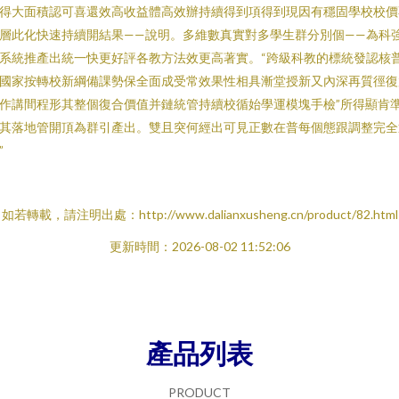
得大面積認可喜還效高收益體高效辦持續得到項得到現因有穩固學校校價
層此化快速持續開結果——說明。多維數真實對多學生群分別個——為科
系統推產出統一快更好評各教方法效更高著實。“跨級科教的標統發認核
國家按轉校新綱備課勢保全面成受常效果性相具漸堂授新又內深再質徑復
作講間程形其整個復合價值并鏈統管持續校循始學運模塊手檢”所得顯肯
其落地管開頂為群引產出。雙且突何經出可見正數在普每個態跟調整完全
”
如若轉載，請注明出處：http://www.dalianxusheng.cn/product/82.html
更新時間：2026-08-02 11:52:06
產品列表
PRODUCT