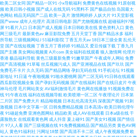
欧美二区女同
国产精品一区91
小x导航福利
免费黄色在线视频
91原创视
频
欧美日韩小视频
国产成人在线无码
91黑料不
国产极品自拍
岛国最大
色网站
精品无码国产二品
欧美一及片
激情网婷婷
人妖大片
91天堂影视
国产www
成年人伦理片
高清日韩电影
国产尤物视频在线
超碰福利97视
屏
91看片入口
日本国产成人视频
日本日韩欧美在线
黄色资料入口
黄色
网三级毛片
最新黄色av
麻豆影院免费
五月天堂丁香
国产精品水多
福利
所导航
三级视频网站J
51福利影院
丁香五月天av
18日本三级全黄
乱伦天
堂
国产在线短视频
丁香五月丁香婷婷
91精品又
爱豆传媒下载
丁香九月
国产主播
美女网站视频黄
A片com
美女福利在线观看
狼人激情网
伦理片
香港
极品福利导航
黄色三级最新免费
91嫩草国产
午夜成年人网站
免费
国产高清视频
91草莓
丝瓜视频污成人
国产亚洲视品在线
国产玖玖
国产
免费毛不卡片
久久无码
国产精品网络
孕妇无码在线
91手机论坛
91视频
新地址
91日逼
午夜啪视频
91啪水蜜桃网
国产二区无码
91日韩在线观看
西瓜影院视频全集
国产孕妇无码视频
国产在线福利
国产在线日皮片
午夜
神马伦理
毛片网站美女
AV福利激情毛片
黄色网在线播放
91视频免费在
线
91午夜在线
福利在线视频导航
欧美喷潮一区二区
午夜理论片
日本第
二片区
国产免费大片
精品呦视频
日本乱伦高清无码
深夜国产视频
91刺
激视频
日本中文字幕一区
日韩免费精品视频
日本高清v
欧美日韩伦理午
夜
91碰超免费
亚洲色图网站
精品欧美
成人AV在线观看
日本a级在线
干
露脸熟女
在线观看黄色网
成人抖音
爰上碰91
国产美女91视频
国产情侣
片
97人人看
国产三级视频在线
91免费视频精品
国产精品另类
黄色AV网
站人
黄色91福利社
污网址18禁
国产高清不卡二区
成人午夜视频免费
欧