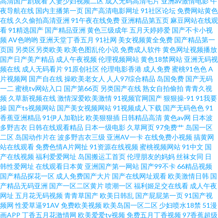
高清国产剧观看
人妻少妇视频二区
成人无码高清毛片
亚洲av激情电影
午
夜导航在线
国内主播第一页
国产高清电影网址
91社区论坛
免费网站黄色
在线
久久偷拍高清亚洲
91午夜在线免费
亚洲精品第五页
麻豆网站在线观
看
91精选国产
国产精品亚洲
黄色三级成年
五月天婷婷爱
国产不卡小视
频
AV色哟哟
亚洲天堂丁香五月
91社网
美女视频黄全免费
国产精品第一
页国
另类区另类欧美
欧美色图乱伦小说
免费成人软件
黄色网址视频播放
国产日产美产精品
成人午夜视频
伦理视频网站
黄色18禁网站
亚洲无码视
频在线
成人无码看片
91原创社区
伦理电影香港
成人免费
蜜桃91色色
A
片视频网
国产自在线
操欧美老女人
人人97综合精品
岛国免费
国产无码
一二
蜜桃tv网站入口
国产第66页
另类国产在线
熟女自拍偷拍
青青久视
频
久草新视频在线
激情深爱欧美激情
91视频官网国产
狠狠操-91
91我要
操
国产ts视频网站
国产美女视频网站
91视频成人下载
国产无码色色
91
香蕉亚洲精品
91伊人加勒比
欧美狠狠插
日韩精品高清
黄色av网
日本波
多野吉衣
日韩在线观看精品
日本一级电影
久草网页
97免费艹
岛国一区
二区
岛国动作片在
波多野吉衣三级
亚洲AV一卡
在线免费小视频
搞黄网
站在线观看
免费色情A片网扯
91资源在线视频
蜜桃视频网站
91中文
国
产在线视频
福利爱爱网址
岛国搬运工首页
伦理朋友的妈妈
丝袜女同
日
韩性爱网址
在线观看日本黄
亚洲国产第一网站
国产99不卡
66精品视频
国产精品探花一区
成人免费国产大片
国产在线网址观看
欧美激情日韩
国
产精品无码亚洲
国产一区二区黄片
喷潮一区
福利姬足交在线看
成人午夜
网址
五月花无码视频
青青草国产
欧美日韩乱
国产屁屁第一页
91国产视
频网
性爱草逼91AV
免费欧美视频
欧美岛国一区二区
少妇喷水18禁
51漫
画APP
丁香五月花激情网
欧美爱爱tv视频
免费五月丁香视频
97香蕉超级