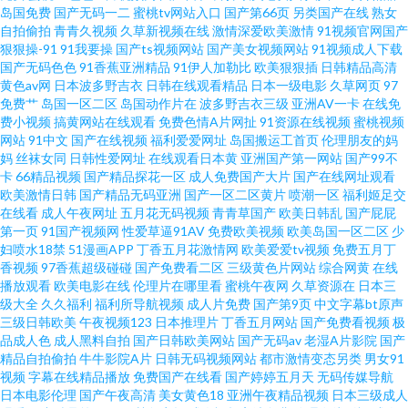
岛国免费
国产无码一二
蜜桃tv网站入口
国产第66页
另类国产在线
熟女
日韩视频手机在线 高清日本 揉みま痴汉电车》 都市激情传媒视频邻居涩涩
自拍偷拍
青青久视频
久草新视频在线
激情深爱欧美激情
91视频官网国产
狠狠操-91
91我要操
国产ts视频网站
国产美女视频网站
91视频成人下载
护士h肉真人在线观看 亚洲日产韩国 激情五月天性爱五月天 亚洲女同一区二
国产无码色色
91香蕉亚洲精品
91伊人加勒比
欧美狠狠插
日韩精品高清
黄色av网
日本波多野吉衣
日韩在线观看精品
日本一级电影
久草网页
97
免费艹
岛国一区二区
岛国动作片在
波多野吉衣三级
亚洲AV一卡
在线免
区 激情偷乱 亚洲三级视 激情亚洲网 亚洲色图成人黑料网 激情小说另类欧美
费小视频
搞黄网站在线观看
免费色情A片网扯
91资源在线视频
蜜桃视频
网站
91中文
国产在线视频
福利爱爱网址
岛国搬运工首页
伦理朋友的妈
亚洲日本va中 激情航班h版在线观看 亚洲欧美中文视频 精品国产a一 亚洲中
妈
丝袜女同
日韩性爱网址
在线观看日本黄
亚洲国产第一网站
国产99不
卡
66精品视频
国产精品探花一区
成人免费国产大片
国产在线网址观看
欧美激情日韩
国产精品无码亚洲
国产一区二区黄片
喷潮一区
福利姬足交
文日韩欧美v 精品夜夜操人妻少妇AV 亚洲中文字幕一线二线 九九99 亚洲综合
在线看
成人午夜网址
五月花无码视频
青青草国产
欧美日韩乱
国产屁屁
第一页
91国产视频网
性爱草逼91AV
免费欧美视频
欧美岛国一区二区
少
精品网站在线观看 九草国产 妖精动漫 久久人人草 在线a亚 欧美日韩麻豆久久
妇喷水18禁
51漫画APP
丁香五月花激情网
欧美爱爱tv视频
免费五月丁
香视频
97香蕉超级碰碰
国产免费看二区
三级黄色片网站
综合网黄
在线
播放观看
欧美电影在线
伦理片在哪里看
蜜桃午夜网
久草资源在
日本三
A男人午夜 青春草视频在线观看 www91c 秋霞影院一区二 爱丫爱丫 日本a视
级大全
久久福利
福利所导航视频
成人片免费
国产第9页
中文字幕bt原声
三级日韩欧美
午夜视频123
日本推理片
丁香五月网站
国产免费看视频
极
频 臣乳波霸 日韩福利一区二区夜 成在线人视频免费视频 日韩精品欧 岛国123
品成人色
成人黑料自拍
国产日韩欧美网站
国产无码av
老湿A片影院
国产
精品自拍偷拍
牛牛影院A片
日韩无码视频网站
都市激情变态另类
男女91
视频
字幕在线精品播放
免费国产在线看
国产婷婷五月天
无码传媒导航
日韩色影 丁香五月天狠狠干天天操美女 欧美一级在线 国产精品国 香蕉网在
日本电影伦理
国产午夜高清
美女黄色18
亚洲午夜精品视频
日本三级成人