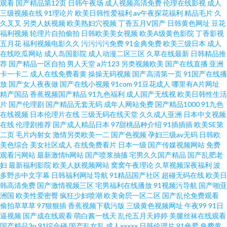
观看
国产精品第12页
日韩午夜场
成人视频高清免费
伦理在线影视
成人
线日 国产亚洲精品久久久999蜜臀 亚洲ssswww视频 国产在线a免费观看 亚
三级视频在线
91理论片
欧美日韩性爱福利
av午夜探花福利
精品毛片
久
久叉叉
另类人妖视频
欧美熟妇穴视频
丁香五月V国产
日韩黄色网址
豆花
福利视频
轮理片自拍偷拍
日韩欧美美女视频
欧美A级黄色影院
丁香影视
洲电影午夜福利 国內日韩性行为精品久久 国产白丝在线观看 特殊的精 国产
五月花
福利视频电影久久
污污污污免费
91金典免费
欧美三级日本
成人
在线吃瓜网站
成人岛国影院
成人动漫二区三区
久草在线最新
日韩精品推
精品自产拍在线观看 午夜精品网页 国产沙发 亚洲aⅴ在线 国产一区夜夜操 亚
荐
国产精品一区自拍
男人天堂
a片123
另类视频欧美
国产在线直播
亚洲
卡一卡二
成人在线免费看黄
操操无码视频
国产高清第一页
91国产在线播
放
国产女人夜夜做
国产在线小视频
91com
91豆花成人
哪里有A片网址
洲日本香蕉电视频 激情五月婷婷黄网站 野结衣v 具人网网网 中日无码精品久
精产国品
香蕉视频国产精品
91九色福利
成人国产无线视
欧美日韩性生活
片
国产伦理剧
国产精品无套无码
成年人网站免费
国产精品1000
91九色
久久久久 免费看污网站 最新精品精彩国产99 欧美+亚洲+日韩 91短视频官网
在线视频
日本伦理片在线
三级无码在线天堂
久久成人亚洲
日本中文视频
在线
伦理剧推荐
国产成人精品日本
97甜桃品种介绍
91插插插
欧美SE第
二页
毛片内射女
激情另类欧美一二
国产色视频
孕妇三级av无码
日韩欧
欧美乱妇 性国产video 国偷自拍视频在线观看 亚洲欧美日韩大全 国产精品v
美色综合
美女社区成人
在线免费看片
日本一级
国产传媒视频网站
免费
观看污网站
最新激情h网站
国产喷浆抽搐
宅男久久国产精品
国产乱肥老
一区 亚洲伊人色播 精品久久午夜 一区二区三区黄网 卡通动漫第一页 中文字
妇
最新福利影院
欧美人妖视频网站
窝窝午夜理论
久草视频深夜福利
波
多野步中文字幕
日韩福利网址导航
91精品国产社区
超碰无码在线
欧美日
韩高清免费
国产激情视频三区
宅男福利在线播放
91视频污导航
国产啪亚
幕精 免费在线观 91C0Ma 欧美另类偷拍欧美黑料 狠狠屌日屌 成年人午夜影
洲国
欧美性爱密臀
疯狂少妇喷潮
欧美肏屄一区二区
国产乱伦免费观看
偷拍草草草
97狠狠插
香蕉视频下载污版
三级黄色视频网址
午夜99
91日
院 日韩精彩 国产+成+人+亚洲欧 四虎在线观看视频 国产精品拍国产拍拍偷 无
逼视频
国产成在线观看
萌白酱一线天
乱伦五月天婷婷
美腿丝袜在线观看
国产精品3p
91综合碰
国产乱女乱
成人xxxxx
日韩伦理片
91色爱
免费黄