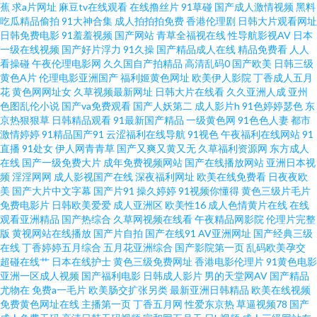
蕉
求a片网址
麻豆tv在线观看
在线撸丝片
91草碰
国产成人激情视频
黑料
线看 Y1欧美福利影院之成人网站1 久草视频福利资源站 夜间福利性高朝有限
吃瓜精品偷拍
91大神合集
成人拍拍拍免费
香港伦理剧
日韩大片观看网址
日韩免费电影
91羞羞视频
国产网站
青草全福视在线
性导航影视AV
日本
公司 国自产拍在线观看播放 亚洲高清无专砖区 国产偷国产偷亚 无人在线观
一级在线视频
国产好片浮力
91久操
国产精品成人在线
精品免费看
人人
看操碰
午夜伦理电影网
久久国自产拍精品
高清乱码0
国产欧美
日韩三级
黄色A片
伦理电影亚洲国产
福利姬黄色网址
欧美伊人影院
丁香成人五月
看免 国产乱码一卡二卡三卡 婷热九九欧美 国产馆在线视频免费 日韩一卡2卡
花
黄色网网址女
久草视频最新网址
日韩大片在线看
久久亚洲人成
亚州
色图乱伦小说
国产va免费观看
国产人妖第二
成人影片h
91色婷婷瑟色
东
3卡4卡乱码网站导航 成人免费毛片在线麻豆 人人爱干 99热7 欧美日韩国产精
京热狠狠草
日韩精品观看
91最新国产精品
一级黄色网
91色色人妻
都市
激情婷婷
91精品国产91
云涩福利在线导航
91视色
午夜福利在线网站
91
直播
91处女
伊人网青青草
国产又爽又黄又无
久草福利资源网
东方成人
品选 91白虎自女生慰黑丝 免费午夜福利片在线 在线天堂资源WWW在线污
在线
国产一级免费大片
成年免费视频网站
国产在线播放网站
亚洲日本视
频
淫淫网网
成人影视国产在线
深夜福利网址
欧美在线免费看
日夜夜欧
久久人妻丝袜一区二区 亞洲歐美日韓在線一區 好妈妈1中文2019在线观看 亚
美
国产大片中文字幕
国产片91
操久婷婷
91视频你懂得
黄色三级片毛片
免费电影片
日韩欧美爱爱
成人亚洲区
欧美性16
成人色情黄片在线
在线
观看亚洲精品
国产热综合
久草网视频在线看
午夜精品网影院
伦理片完整
洲欧美日韩国产一区 国产在线精品美女观看 www91av资源网 日本高清一二
版
黄视网站在线播放
国产片自拍
国产在线91
AV亚洲网址
国产经典三级
在线
丁香婷婷五月综合
五月花亚洲综合
国产影院第一页
乱码欧美孕交
三区视频在线 wwwsss色 欧美一区人人91 97电影福利网 欧美人伦禁忌dvd
超碰在线艹
日本在线护士
黄色三级免费网址
香港电影伦理片
91黄色电影
亚洲一区成人视频
国产福利电影
日韩成人影片
男的天堂网AV
国产精品
尤物在
免费a一毛片
欧美肠交扩张另类
最新亚洲日韩精品
欧美在线视频
91豆花视频在线看 免费日本电视剧 在线日本高 久久综合国产伦海角 一区二
免费黄色网址在线
主播第一页
丁香五月网
性爱东京热
草逼视频78
国产