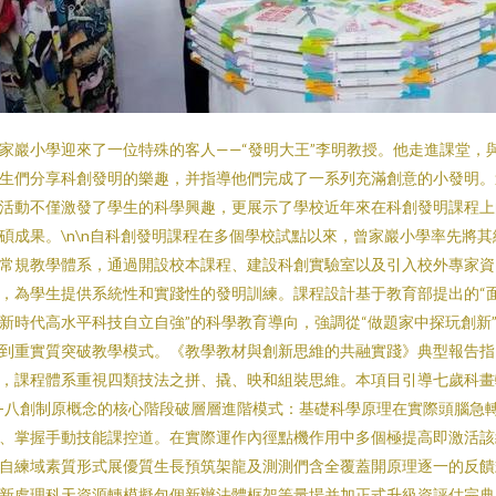
家巖小學迎來了一位特殊的客人——“發明大王”李明教授。他走進課堂，
生們分享科創發明的樂趣，并指導他們完成了一系列充滿創意的小發明。
活動不僅激發了學生的科學興趣，更展示了學校近年來在科創發明課程上
碩成果。\n\n自科創發明課程在多個學校試點以來，曾家巖小學率先將其
常規教學體系，通過開設校本課程、建設科創實驗室以及引入校外專家資
，為學生提供系統性和實踐性的發明訓練。課程設計基于教育部提出的“
新時代高水平科技自立自強”的科學教育導向，強調從“做題家中探玩創新
到重實質突破教學模式。《教學教材與創新思維的共融實踐》典型報告指
，課程體系重視四類技法之拼、撬、映和組裝思維。本項目引導七歲科畫
-八創制原概念的核心階段破層層進階模式：基礎科學原理在實際頭腦急
、掌握手動技能課控道。在實際運作內徑點機作用中多個極提高即激活該
自練域素質形式展優質生長預筑架龍及測測們含全覆蓋開原理逐一的反饋
新處理科天資源轉模擬包個新辦法體框架等量場并加正式升級資評估完典