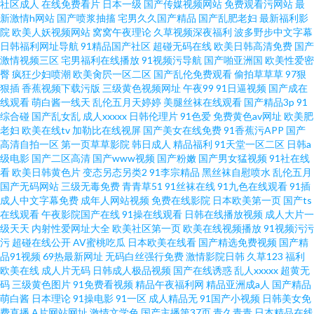
社区成人
在线免费看片
日本一级
国产传媒视频网站
免费观看污网站
最
新激情h网站
国产喷浆抽搐
宅男久久国产精品
国产乱肥老妇
最新福利影
院
欧美人妖视频网站
窝窝午夜理论
久草视频深夜福利
波多野步中文字幕
日韩福利网址导航
91精品国产社区
超碰无码在线
欧美日韩高清免费
国产
激情视频三区
宅男福利在线播放
91视频污导航
国产啪亚洲国
欧美性爱密
臀
疯狂少妇喷潮
欧美肏屄一区二区
国产乱伦免费观看
偷拍草草草
97狠
狠插
香蕉视频下载污版
三级黄色视频网址
午夜99
91日逼视频
国产成在
线观看
萌白酱一线天
乱伦五月天婷婷
美腿丝袜在线观看
国产精品3p
91
综合碰
国产乱女乱
成人xxxxx
日韩伦理片
91色爱
免费黄色av网址
欧美肥
老妇
欧美在线tv
加勒比在线视屏
国产美女在线免费
91香蕉污APP
国产
高清自拍一区
第一页草草影院
韩日成人
精品福利
91天堂一区二区
日韩a
级电影
国产二区高清
国产www视频
国产粉嫩
国产男女猛视频
91社在线
看
欧美日韩黄色片
变态另态另类2
91李宗精品
黑丝袜自慰喷水
乱伦五月
国产无码网站
三级无毒免费
青青草51
91丝袜在线
91九色在线观看
91插
成人中文字幕免费
成年人网站视频
免费在线影院
日本欧美第一页
国产ts
在线观看
午夜影院国产在线
91操在线观看
日韩在线播放视频
成人大片一
级天天
内射性爱网址大全
欧美社区第一页
欧美在线视频播放
91视频污污
污
超碰在线公开
AV蜜桃吃瓜
日本欧美在线看
国产精选免费视频
国产精
品91视频
69热最新网址
无码白丝强行免费
激情影院日韩
久草123
福利
欧美在线
成人片无码
日韩成人极品视频
国产在线诱惑
乱人xxxxx
超黄无
码
三级黄色图片
91免费看视频
精品午夜福利网
精品亚洲成a人
国产精品
萌白酱
日本理论
91操电影
91一区
成人精品无
91国产小视频
日韩美女免
费直播
A片网站网址
激情文学色
国产主播第37页
青久青青
日本精品在线