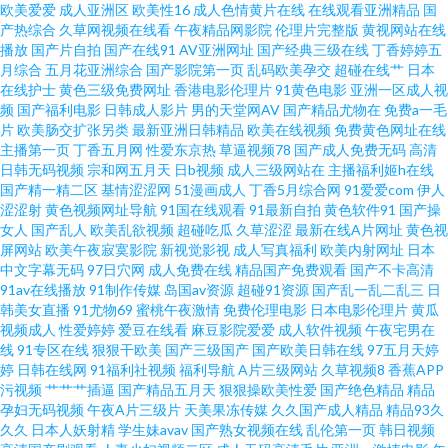
欧美爱爱
成人亚洲区
欧美性16
成人色情黄片在线
在线观看亚洲精品
国
产热综合
久草网视频在线看
午夜精品网影院
伦理片完整版
黄视网站在线
播放
国产片自拍
国产在线91
AV亚洲网址
国产经典三级在线
丁香婷婷五
月综合
五月花亚洲综合
国产影院第一页
乱码欧美孕交
超碰在线艹
日本
在线护士
黄色三级免费网址
香港电影伦理片
91黄色电影
亚洲一区成人视
频
国产福利电影
日韩成人影片
男的天堂网AV
国产精品尤物在
免费a一毛
片
欧美肠交扩张另类
最新亚洲日韩精品
欧美在线视频
免费黄色网址在线
主播第一页
丁香五月网
性爱东京热
草逼视频78
国产成人免费无码
高清
日韩无码视频
宗和网五月天
日b视频
成人三级网站在
主播福利姬h在线
国产精一精二区
基情涩涩网
51漫画成人
丁香5月综合网
91爱爱com
伊人
涩涩射
黄色视频网址导航
91国在线观看
91最新自拍
黄色软件91
国产操
女人
国产乱人
欧美乱欲视频
超碰吃瓜
久草涩涩
最新在线A片网址
黄色视
屏网站
欧美午夜寂寞影院
新视觉影视
成人写真福利
欧美内射网址
日本
中文字幕无码
97日穴网
成人免费在线
精品国产免费观看
国产不卡高清
91av在线播放
91制作传媒
岛国av资源
超碰91资源
国产乱一乱二乱三
日
韩美女直播
91尤物69
蜜桃午夜激情
免费伦理电影
日本电影伦理片
黄瓜
视频成人
性爱婷婷
爱豆在线看
麻豆影院爱爱
成人软件视频
午夜宅男在
线
91专区在线
狠狠干欧美
国产三级国产
国产欧美日韩在线
97五月天婷
婷
日韩在线网
91福利社视频
福利导航
A片三级网站
久草视频8
香蕉APP
污视频
艹艹艹插逼
国产精品五月天
狠狠操欧美性爱
国产绝色精品
精品
孕妇无码视频
午夜A片三级片
天美果冻传媒
久久国产成人精品
精品93久
久久
日本人妖射精
学生妹avav
国产熟女视频在线
乱伦第一页
韩日视频