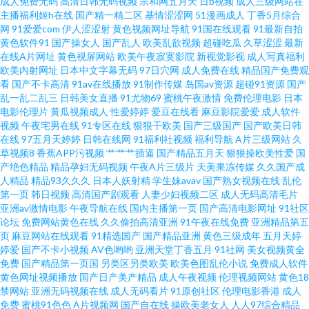
成人免费无码
高清日韩无码视频
宗和网五月天
日b视频
成人三级网站在
区三区精密机械 精品亚洲成a人在线 一级特黄a大片免费 九九日韩无码 亚洲
主播福利姬h在线
国产精一精二区
基情涩涩网
51漫画成人
丁香5月综合
网
91爱爱com
伊人涩涩射
黄色视频网址导航
91国在线观看
91最新自拍
黄色软件91
国产操女人
国产乱人
欧美乱欲视频
超碰吃瓜
久草涩涩
最新
一区在线日韩 寂寞成人午夜福利一区二区在线精品 亚洲欧美丝袜制 国产主播
在线A片网址
黄色视屏网站
欧美午夜寂寞影院
新视觉影视
成人写真福利
欧美内射网址
日本中文字幕无码
97日穴网
成人免费在线
精品国产免费观
闪现福利在线 亚洲激情一区二区 国产主播一区 亚洲av自拍 国产偷精品免费
看
国产不卡高清
91av在线播放
91制作传媒
岛国av资源
超碰91资源
国产
乱一乱二乱三
日韩美女直播
91尤物69
蜜桃午夜激情
免费伦理电影
日本
电影伦理片
黄瓜视频成人
性爱婷婷
爱豆在线看
麻豆影院爱爱
成人软件
观看 午夜成人性动漫在线看 国产精品自在自线观看 天天操天天干天天大鸡巴
视频
午夜宅男在线
91专区在线
狠狠干欧美
国产三级国产
国产欧美日韩
在线
97五月天婷婷
日韩在线网
91福利社视频
福利导航
A片三级网站
久
免费电影大全 中文字幕无线码中文 免费的电影网址 在线在线播放 两个人的
草视频8
香蕉APP污视频
艹艹艹插逼
国产精品五月天
狠狠操欧美性爱
国
产绝色精品
精品孕妇无码视频
午夜A片三级片
天美果冻传媒
久久国产成
人精品
精品93久久久
日本人妖射精
学生妹avav
国产熟女视频在线
乱伦
视频在线观看 又黄又爽又猛 久久国产精品久久久久 永久免费国产 久久精品
第一页
韩日视频
高清国产剧观看
人妻少妇视频二区
成人无码高清毛片
亚洲av激情电影
午夜导航在线
国内主播第一页
国产高清电影网址
91社区
男人的天堂 一起草91视频 九九日韩无码 亚洲无码WWW5567XUCOM 精品
论坛
免费网站黄色在线
久久偷拍高清亚洲
91午夜在线免费
亚洲精品第五
页
麻豆网站在线观看
91精选国产
国产精品亚洲
黄色三级成年
五月天婷
婷爱
国产不卡小视频
AV色哟哟
亚洲天堂丁香五月
91社网
美女视频黄全
成人乱 亚洲日韩麻豆成人一起 好看 成全影视观看免费完整版国语 日韩在线
免费
国产精品第一页国
另类区另类欧美
欧美色图乱伦小说
免费成人软件
黄色网址视频播放
国产日产美产精品
成人午夜视频
伦理视频网站
黄色18
一区二区 国产二级内射喷水 色香五月 国产mba 日批免费观看 二区三区大全
禁网站
亚洲无码视频在线
成人无码看片
91原创社区
伦理电影香港
成人
免费
蜜桃91色色
A片视频网
国产自在线
操欧美老女人
人人97综合精品