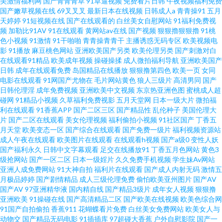
美激情福利网
国产青青青草
91草逼视频
免费看片日韩
午夜视频福利免费
国产嫩草视频在线
69叉叉叉
最新日本在线视频
日韩成人a
青青操91
五月
天婷婷
91短视频在线
国产在线观看的
白丝美女自慰网站
91福利免费视
频
加勒比91AV
91在线观看
黄网站av在线
国产视频
狠狠擼狠狠擼
91桃
色小视频
91激情
91干啪啪
青青操青青干
主播诱惑无码专区
欧美视频电
影
91播放
麻豆桃色网站
亚洲欧美国产另类
欧美伦理另类
国产刺激对白
在线观看91精品
欧美成年视频
操碰操揉
成人微拍福利导航
亚洲欧美国产
日韩
成年在线观看免费
岛国精品在线播放
狠狠撸第四色
欧美一页
女同
电影在线观看
91网国产尤物在
毛片网站黄色
狼人三级片
高清男同
国产
日韩伦理淫
成年免费视频
亚洲欧美中文视频
东京热亚洲色图
蜜桃成人超
碰网
91精品小视频
久草福利免费视影
五月天堂网
日本一级大片
微拍福
利在线观看
91香蕉APP
国产二区三区
国产精品性
乱伦种子
美国伦理大
片
国产二区在线观看
美女伦理视频
福利偷拍小视频
91社区国产
丁香五
月天堂
欧美变态一区
国产综合在线观看
国产免费一级片
福利视频资源站
成人午夜在线观看
欧美图片在线观看
在线观看h视频
国产a级0
变性人妖
国产福利永久
日韩中文字幕观看
足交在线播放91
丁香五月色网站
黄色3
级抢网站
国产一区二区
日本一级婬片
久久免费手机视频
学生妹Av网站
亚洲人成免费网站
91大神自拍
福利片在线观看
国产成人内射无码
激情五
月极品婷婷
国产剧情精品
成人三级伦理免费
偷怕欧美亚州图片
国产AV
国产AV
97亚洲精华液
国内精自线
国产精品3级片
成年女人视频
狠狠撸
亚洲欧美
91操碰在线
国产高清精品二区
国产欧美在线视频
欧美色综合网
91国产自拍偷拍
香蕉911
花蝴蝶看片免费
白丝美女免费网站
欧美女人与
动物交
国产精品无码电影
91插插库
97超碰大香蕉
户外自慰影院
国产一