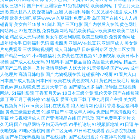
播放
三级A片
国产日韩亚洲综合
91短视频网站
欧美骚网站
丁香五月天亚
洲
欧美大粗吊人妖
深夜福利亚洲
人兽福利导航
91叉叉操小骚逼
成人18
视频
欧美大鸡吧
草逼wwww
久草福利免费试看
岛国国产在线
91人人超
碰青青
美女白丝18禁
91肏比
国产三区电影
国产内射后入在线
黄色网址
网站网址
97超在线视
免费视频网站
精品欧美精品v
欧美操碰
欧美二级片
网址
精品成人无码视频
男女午夜福利影院
欧美三级电影
免费黄色网址
成年版快手
日韩福利无码
四虎四房
亚洲AV在线豆花
亚洲区成人
美女黄
片免费观看
三级网站视频网
成人日韩精品
日韩福利专区
欧美二区女同
国产精品一区91
小x导航福利
免费黄色在线视频
91原创视频
欧美日韩小
视频
国产成人在线无码
91黑料不
国产极品自拍
岛国最大色网站
精品无
码国产二品
欧美一及片
激情网婷婷
人妖大片
91天堂影视
国产www
成年
人伦理片
高清日韩电影
国产尤物视频在线
超碰福利97视屏
91看片入口
日本国产成人视频
日本日韩欧美在线
黄色资料入口
黄色网三级毛片
最新
黄色av
麻豆影院免费
五月天堂丁香
国产精品水多
福利所导航
三级视频
网站J
51福利影院
丁香五月天av
18日本三级全黄
乱伦天堂
国产在线短视
频
丁香五月丁香婷婷
91精品又
爱豆传媒下载
丁香九月国产主播
美女网
站视频黄
A片com
美女福利在线观看
狼人激情网
伦理片香港
极品福利导
航
黄色三级最新免费
91嫩草国产
午夜成年人网站
免费国产高清视频
91
草莓
丝瓜视频污成人
国产亚洲视品在线
国产玖玖
国产免费毛不卡片
久
久无码
国产精品网络
孕妇无码在线
91手机论坛
91视频新地址
91日逼
午
夜啪视频
91啪水蜜桃网
国产二区无码
91日韩在线观看
西瓜影院视频全
集
国产孕妇无码视频
国产在线福利
国产在线日皮片
午夜神马伦理
毛片